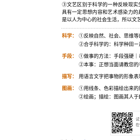
③文艺区别于科学的一种反映现实
具有一定思想内容和艺术感染力的
是以人为中心的社会生活，所以文
科学：
①反映自然、社会、思维等
②合乎科学的：科学种田ㄧ
手段：
①做事的方法：手段强硬｜
②本事：正想当面请教您的
描写：
用语言文字把事物的形象表
图画：
①用线条、色彩描绘出来的
②绘画；描绘：图画其人于
试
在