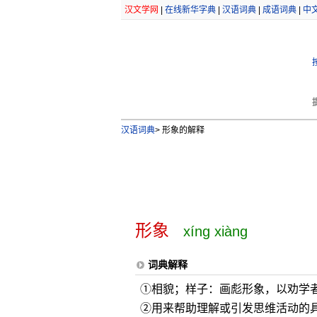
汉文学网
|
在线新华字典
|
汉语词典
|
成语词典
|
中
汉语词典
>
形象的解释
形象
xíng xiàng
词典解释
①相貌；样子：画彪形象，以劝学
②用来帮助理解或引发思维活动的