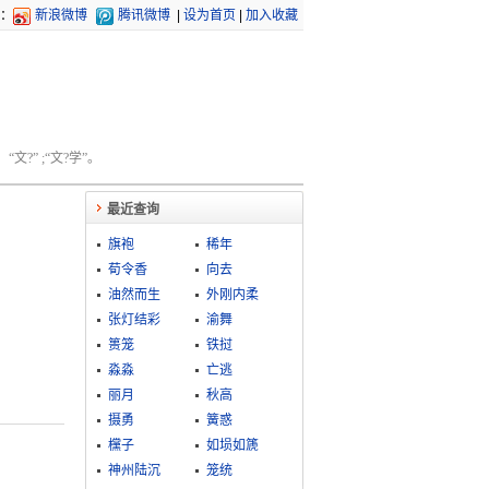
：
新浪微博
腾讯微博
|
设为首页
|
加入收藏
文?” ;“文?学”。
最近查询
旗袍
稀年
荀令香
向去
油然而生
外刚内柔
张灯结彩
渝舞
篑笼
铁挝
淼淼
亡逃
丽月
秋高
摄勇
簧惑
欓子
如埙如篪
神州陆沉
笼统