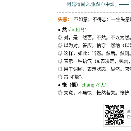
阿兄得闻之,怅然心中烦。——
失意：
不如意；不得志：一生失意
●
然
rán ㄖㄢˊ
◎ 对，是：然否。不然。不以为然
◎ 以为对，答应，信守：然纳（
◎ 这样，如此：当然。然后。然则
◎ 表示一种语气（a.表决定，犹焉
◎ 用于词尾，表示状态：显然。忽
◎ 古同“燃”。
●
怅
（悵）
chàng ㄔㄤˋ
◎ 失意，不痛快：怅然若失。怅
试
在