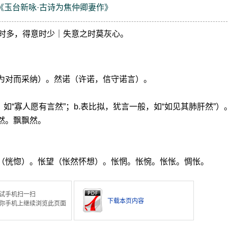
《玉台新咏·古诗为焦仲卿妻作》
时多，得意时少｜失意之时莫灰心。
。
以为对而采纳）。然诺（许诺，信守诺言）。
。
，如“寡人愿有言然”；b.表比拟，犹言一般，如“如见其肺肝然”）
然。飘飘然。
恍（恍惚）。怅望（怅然怀想）。怅惘。怅惋。怅怅。惆怅。
试手机扫一扫
下载本页内容
你手机上继续浏览此页面