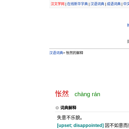
汉文学网
|
在线新华字典
|
汉语词典
|
成语词典
|
中
汉语词典
>
怅然的解释
怅然
chàng rán
词典解释
失意不乐貌。
[upset; disappointed]
因不如意而