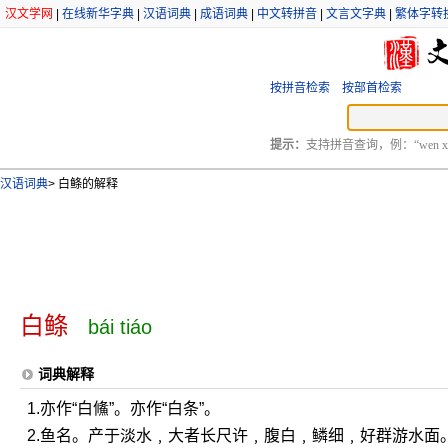
汉文学网
|
在线新华字典
|
汉语词典
|
成语词典
|
中文转拼音
|
文言文字典
|
繁体字转
按拼音检索
按部首检索
提示：
支持拼音查询，例：“wen xu
汉语词典
>
白鲦的解释
白鲦
bái tiáo
词典解释
1.亦作“白鯈”。亦作“白条”。
2.鱼名。产于淡水﹐大者长尺许﹐腹白﹐鳞细﹐好群游水面