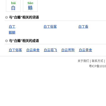
bái
tiáo
白
鲦
与“白鲦”相关的词语
白丁
白丁俗客
白丁香
鲦鰤
与“白鲦”相关的成语
白丁俗客
白云亲舍
白云孤飞
白云苍狗
白云青舍
|
|
关于我们
联系方式
粤ICP备1010