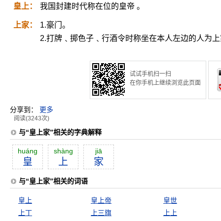
皇上：
我国封建时代称在位的皇帝 。
上家：
1.豪门。
2.打牌﹑掷色子﹑行酒令时称坐在本人左边的人为上
试试手机扫一扫
在你手机上继续浏览此页面
分享到：
更多
阅读(3243次)
与“皇上家”相关的字典解释
huáng
shàng
jiā
皇
上
家
与“皇上家”相关的词语
皇上
皇上帝
皇世
上丁
上三旗
上上