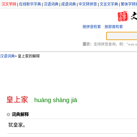
汉文学网
|
在线新华字典
|
汉语词典
|
成语词典
|
中文转拼音
|
文言文字典
|
繁体字转
按拼音检索
按部首检索
提示：
支持拼音查询，例：“wen xu
汉语词典
>
皇上家的解释
皇上家
huáng shàng jiā
词典解释
犹皇家。