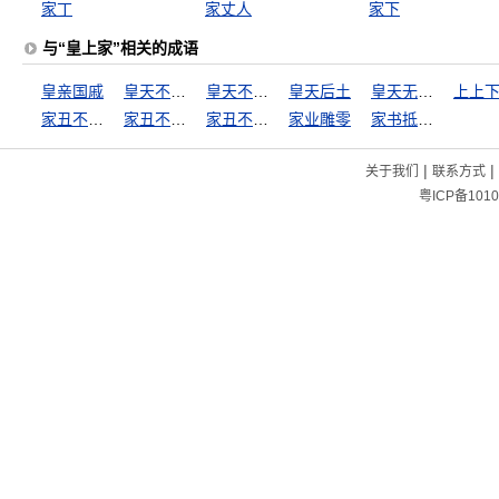
家丁
家丈人
家下
与“皇上家”相关的成语
皇亲国戚
皇天不负有心人
皇天不负苦心人
皇天后土
皇天无亲，唯德是辅
上上
家丑不可外扬
家丑不可外谈
家丑不外扬
家业雕零
家书抵万金
|
|
关于我们
联系方式
粤ICP备1010