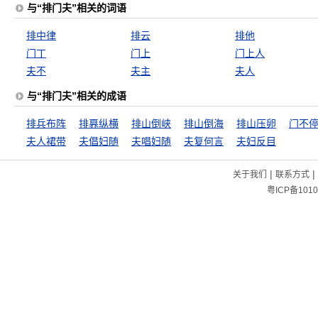
与“排门夫”相关的词语
排中律
排云
排他
门丁
门上
门上人
夫不
夫主
夫人
与“排门夫”相关的成语
排兵布阵
排奡纵横
排山倒峡
排山倒海
排山压卵
门不
夫人裙带
夫倡妇随
夫唱妇随
夫复何言
夫妇反目
|
|
关于我们
联系方式
粤ICP备1010