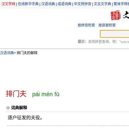
汉文学网
|
在线新华字典
|
汉语词典
|
成语词典
|
中文转拼音
|
文言文字典
|
繁体字转
按拼音检索
按部首检索
提示：
支持拼音查询，例：“wen xu
汉语词典
>
排门夫的解释
排门夫
pái mén fū
词典解释
逐户征发的夫役。