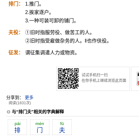
排门：
1.推门。
2.挨家逐户。
3.一种可装可卸的铺门。
夫役：
①旧时指服劳役、做苦工的人。
②旧时指受雇做杂务的人。‖也作伕役。
征发：
谓征集调遣人力或物资。
试试手机扫一扫
在你手机上继续浏览此页面
分享到：
更多
阅读(1831次)
与“排门夫”相关的字典解释
pái
mén
fū
排
门
夫