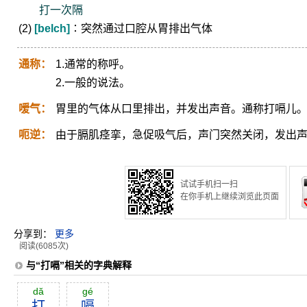
打一次隔
(2)
[belch]
∶突然通过口腔从胃排出气体
通称：
1.通常的称呼。
2.一般的说法。
嗳气：
胃里的气体从口里排出，并发出声音。通称打嗝儿
呃逆：
由于膈肌痉挛，急促吸气后，声门突然关闭，发出
试试手机扫一扫
在你手机上继续浏览此页面
分享到：
更多
阅读(6085次)
与“打嗝”相关的字典解释
dă
gé
打
嗝