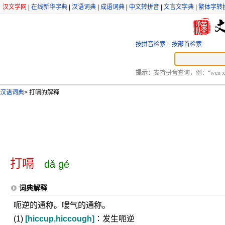
汉文学网
|
在线新华字典
|
汉语词典
|
成语词典
|
中文转拼音
|
文言文字典
|
繁体字转
按拼音检索
按部首检索
提示：
支持拼音查询，例：“wen xu
汉语词典
>
打嗝的解释
打嗝
dǎ gé
词典解释
呃逆的通称。嗳气的通称。
(1)
[hiccup,hiccough]
∶发生呃逆