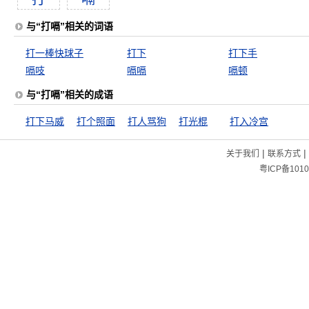
与“打嗝”相关的词语
打一棒快球子
打下
打下手
嗝吱
嗝嗝
嗝顿
与“打嗝”相关的成语
打下马威
打个照面
打人骂狗
打光棍
打入冷宫
|
|
关于我们
联系方式
粤ICP备1010