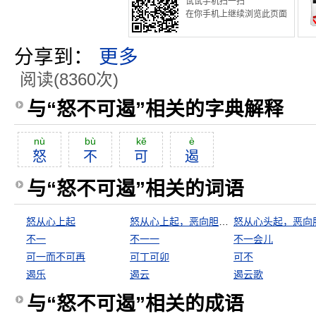
试试手机扫一扫
在你手机上继续浏览此页面
分享到：
更多
阅读(8360次)
与“怒不可遏”相关的字典解释
nù
bù
kĕ
è
怒
不
可
遏
与“怒不可遏”相关的词语
怒从心上起
怒从心上起，恶向胆边生
不一
不一一
不一会儿
可一而不可再
可丁可卯
可不
遏乐
遏云
遏云歌
与“怒不可遏”相关的成语