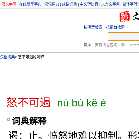
汉文学网
|
在线新华字典
|
汉语词典
|
成语词典
|
中文转拼音
|
文言文字典
|
繁体字转
按拼音检索
按部首检索
提示：
支持拼音查询，例：“wen xu
汉语词典
>
怒不可遏的解释
怒不可遏
nù bù kě è
词典解释
遏：止。愤怒地难以抑制。形