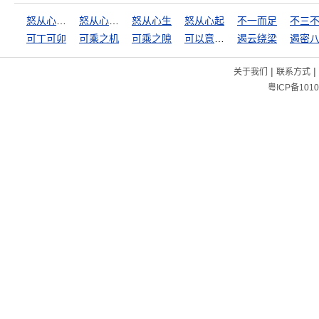
怒从心上起
怒从心上起，恶向胆边生
怒从心生
怒从心起
不一而足
不三
可丁可卯
可乘之机
可乘之隙
可以意会，不可言传
遏云绕梁
遏密
|
|
关于我们
联系方式
粤ICP备1010