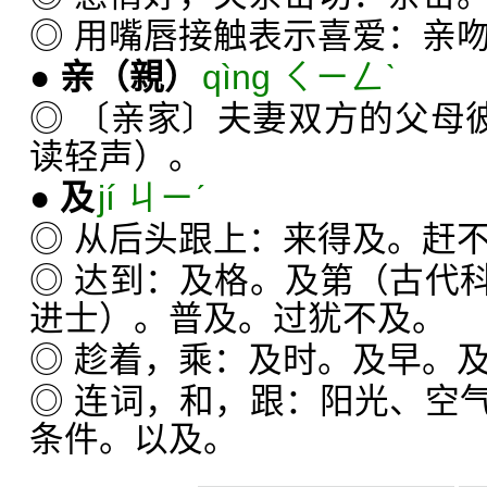
◎ 用嘴唇接触表示喜爱：亲
●
亲
（親）
qìng ㄑㄧㄥˋ
◎ 〔亲家〕夫妻双方的父母彼
读轻声）。
●
及
jí ㄐㄧˊ
◎ 从后头跟上：来得及。赶
◎ 达到：及格。及第（古代
进士）。普及。过犹不及。
◎ 趁着，乘：及时。及早。
◎ 连词，和，跟：阳光、空
条件。以及。