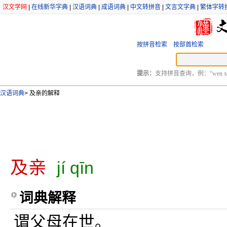
汉文学网
|
在线新华字典
|
汉语词典
|
成语词典
|
中文转拼音
|
文言文字典
|
繁体字转
按拼音检索
按部首检索
提示：
支持拼音查询，例：“wen xu
汉语词典
>
及亲的解释
及亲
jí qīn
词典解释
谓父母在世。