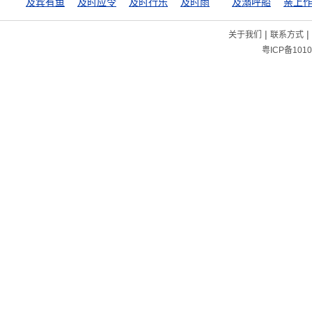
及宾有鱼
及时应令
及时行乐
及时雨
及溺呼船
亲上
|
|
关于我们
联系方式
粤ICP备1010