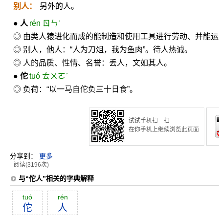
别人：
另外的人。
●
人
rén ㄖㄣˊ
◎ 由类人猿进化而成的能制造和使用工具进行劳动、并能
◎ 别人，他人：“人为刀俎，我为鱼肉”。待人热诚。
◎ 人的品质、性情、名誉：丢人，文如其人。
●
佗
tuó ㄊㄨㄛˊ
◎ 负荷：“以一马自佗负三十日食”。
试试手机扫一扫
在你手机上继续浏览此页面
分享到：
更多
阅读(3196次)
与“佗人”相关的字典解释
tuó
rén
佗
人