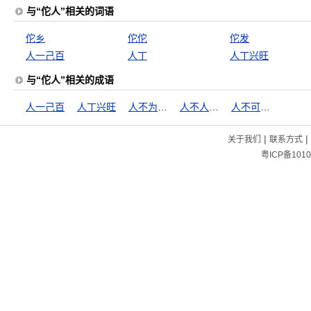
与“佗人”相关的词语
佗乡
佗佗
佗发
人一己百
人丁
人丁兴旺
与“佗人”相关的成语
人一己百
人丁兴旺
人不为己，天诛地灭
人不人，鬼不鬼
人不可貌相
|
|
关于我们
联系方式
粤ICP备1010