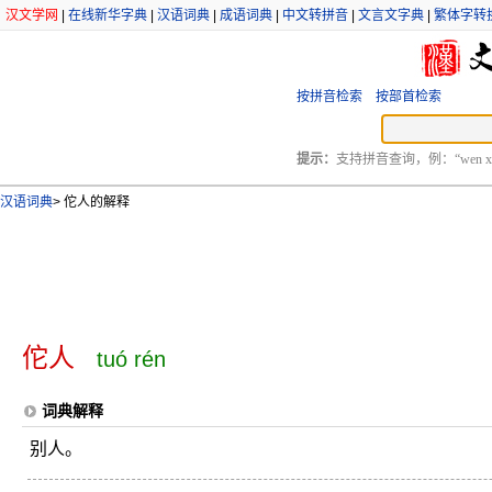
汉文学网
|
在线新华字典
|
汉语词典
|
成语词典
|
中文转拼音
|
文言文字典
|
繁体字转
按拼音检索
按部首检索
提示：
支持拼音查询，例：“wen xu
汉语词典
>
佗人的解释
佗人
tuó rén
词典解释
别人。