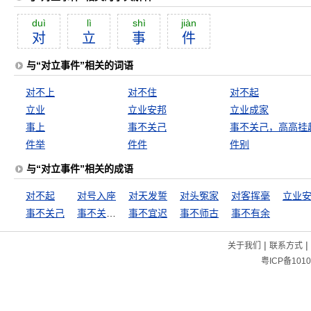
duì
lì
shì
jiàn
对
立
事
件
与“对立事件”相关的词语
对不上
对不住
对不起
立业
立业安邦
立业成家
事上
事不关己
事不关己，高高挂
件举
件件
件别
与“对立事件”相关的成语
对不起
对号入座
对天发誓
对头冤家
对客挥毫
立业
事不关己
事不关己，高高挂起
事不宜迟
事不师古
事不有余
|
|
关于我们
联系方式
粤ICP备1010