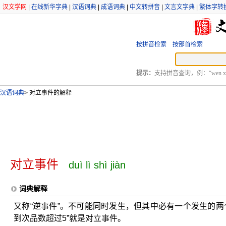
汉文学网
|
在线新华字典
|
汉语词典
|
成语词典
|
中文转拼音
|
文言文字典
|
繁体字转
按拼音检索
按部首检索
提示：
支持拼音查询，例：“wen xu
汉语词典
>
对立事件的解释
对立事件
duì lì shì jiàn
词典解释
又称“逆事件”。不可能同时发生，但其中必有一个发生的两个
到次品数超过5”就是对立事件。