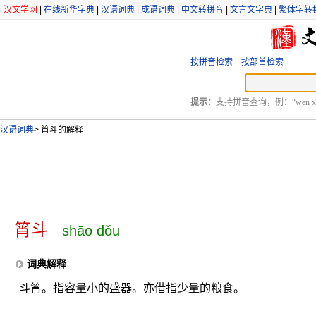
汉文学网
|
在线新华字典
|
汉语词典
|
成语词典
|
中文转拼音
|
文言文字典
|
繁体字转
按拼音检索
按部首检索
提示：
支持拼音查询，例：“wen xu
汉语词典
>
筲斗的解释
筲斗
shāo dǒu
词典解释
斗筲。指容量小的盛器。亦借指少量的粮食。