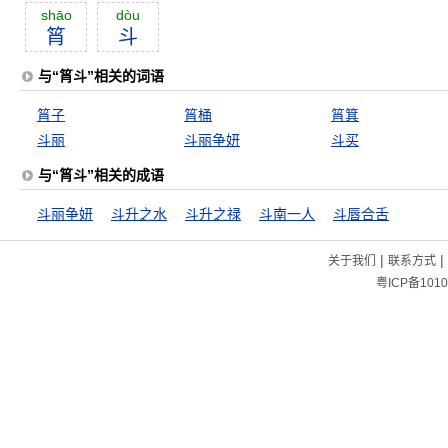
shāo
dòu
筲
斗
与“筲斗”相关的词语
筲子
筲桶
筲箕
斗丽
斗丽争妍
斗买
与“筲斗”相关的成语
斗丽争妍
斗升之水
斗升之禄
斗南一人
斗唇合舌
|
|
关于我们
联系方式
粤ICP备1010