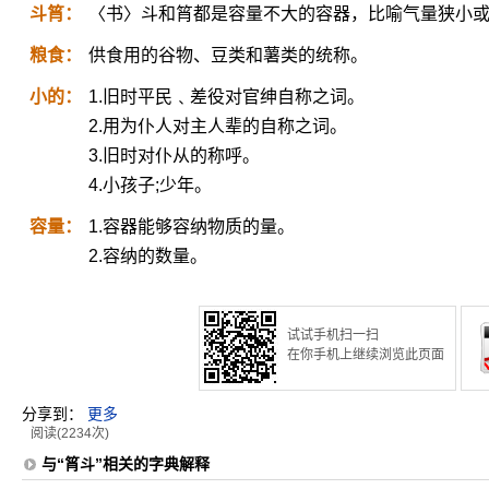
斗筲：
〈书〉斗和筲都是容量不大的容器，比喻气量狭小
粮食：
供食用的谷物、豆类和薯类的统称。
小的：
1.旧时平民﹑差役对官绅自称之词。
2.用为仆人对主人辈的自称之词。
3.旧时对仆从的称呼。
4.小孩子;少年。
容量：
1.容器能够容纳物质的量。
2.容纳的数量。
试试手机扫一扫
在你手机上继续浏览此页面
分享到：
更多
阅读(2234次)
与“筲斗”相关的字典解释