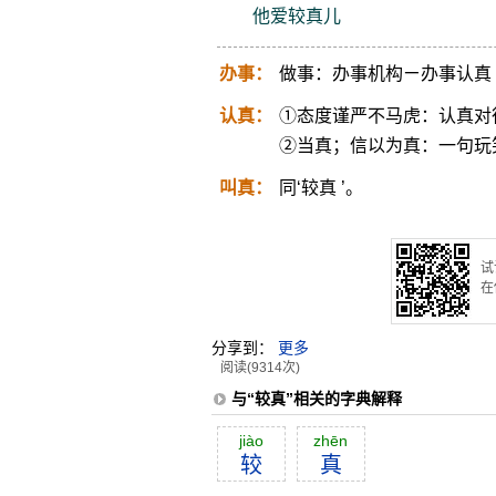
他爱较真儿
办事：
做事：办事机构ㄧ办事认真
认真：
①态度谨严不马虎：认真对
②当真；信以为真：一句玩
叫真：
同‘较真 ’。
试
在
分享到：
更多
阅读(9314次)
与“较真”相关的字典解释
jiào
zhēn
较
真