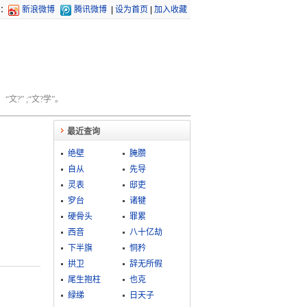
：
新浪微博
腾讯微博
|
设为首页
|
加入收藏
文?” ;“文?学”。
最近查询
绝壁
腌臜
自从
先导
灵表
邸吏
穸台
诸犍
硬骨头
罪累
西音
八十亿劫
下半旗
恫矜
拱卫
辞无所假
尾生抱柱
也克
緑绨
日天子