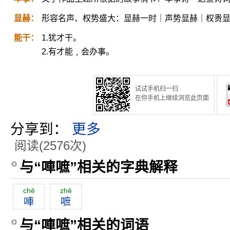
显赫：
形容名声、权势盛大：显赫一时｜声势显赫｜权贵
能干：
1.犹才干。
2.有才能﹐会办事。
试试手机扫一扫
在你手机上继续浏览此页面
分享到：
更多
阅读(2576次)
与“唓嗻”相关的字典解释
chē
zhē
唓
嗻
与“唓嗻”相关的词语