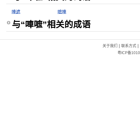
唓遮
嗻唓
与“唓嗻”相关的成语
|
|
关于我们
联系方式
粤ICP备1010