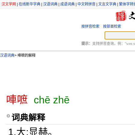
汉文学网
|
在线新华字典
|
汉语词典
|
成语词典
|
中文转拼音
|
文言文字典
|
繁体字转
按拼音检索
按部首检索
提示：
支持拼音查询，例：“wen xu
汉语词典
>
唓嗻的解释
唓嗻
chē zhē
词典解释
1.大;显赫。