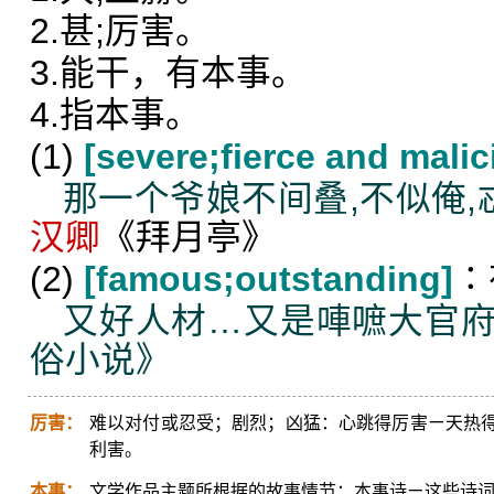
2.甚;厉害。
3.能干，有本事。
4.指本事。
(1)
[severe;fierce and malic
那一个爷娘不间叠,不似俺
汉卿
《拜月亭》
(2)
[famous;outstanding]
∶
又好人材…又是唓嗻大官
俗小说》
厉害：
难以对付或忍受；剧烈；凶猛：心跳得厉害ㄧ天热
利害。
本事：
文学作品主题所根据的故事情节：本事诗ㄧ这些诗