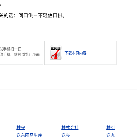
。
关的话：问口供ㄧ不轻信口供。
试手机扫一扫
下载本页内容
你手机上继续浏览此页面
株守
株式会社
株引
送东阳马生序
送丧
送丸