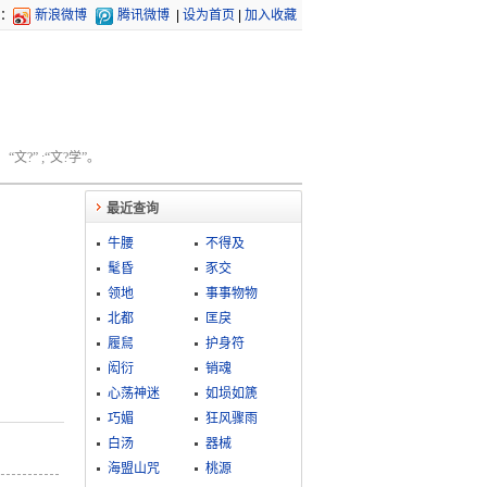
：
新浪微博
腾讯微博
|
设为首页
|
加入收藏
文?” ;“文?学”。
最近查询
牛腰
不得及
髦昏
豕交
领地
事事物物
北都
匡戾
履舃
护身符
闳衍
销魂
心荡神迷
如埙如篪
巧媚
狂风骤雨
白汤
器械
海盟山咒
桃源