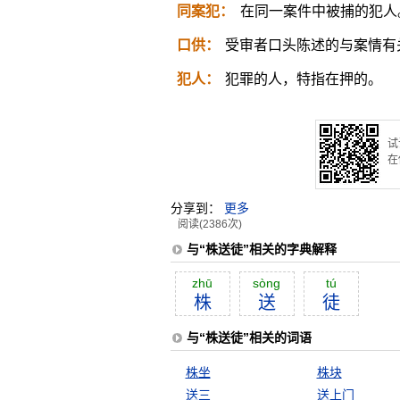
同案犯：
在同一案件中被捕的犯人
口供：
受审者口头陈述的与案情有
犯人：
犯罪的人，特指在押的。
试
在
分享到：
更多
阅读(2386次)
与“株送徒”相关的字典解释
zhū
sòng
tú
株
送
徒
与“株送徒”相关的词语
株坐
株块
送三
送上门