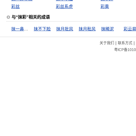
彩丝
彩丝系虎
彩乘
与“抹彩”相关的成语
抹一鼻子灰
抹不下脸
抹月批风
抹月秕风
抹稀泥
彩云
|
|
关于我们
联系方式
粤ICP备1010