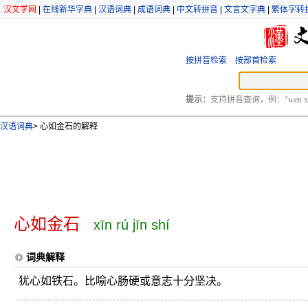
汉文学网
|
在线新华字典
|
汉语词典
|
成语词典
|
中文转拼音
|
文言文字典
|
繁体字转
按拼音检索
按部首检索
提示：
支持拼音查询，例：“wen xu
汉语词典
>
心如金石的解释
心如金石
xīn rú jīn shí
词典解释
犹心如铁石。比喻心肠硬或意志十分坚决。