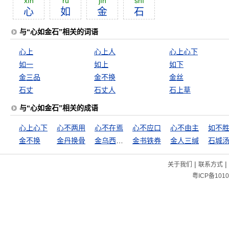
xīn
rú
jīn
shí
心
如
金
石
与“心如金石”相关的词语
心上
心上人
心上心下
如一
如上
如下
金三品
金不换
金丝
石丈
石丈人
石上草
与“心如金石”相关的成语
心上心下
心不两用
心不在焉
心不应口
心不由主
如不
金不换
金丹换骨
金乌西坠，玉兔东升
金书铁券
金人三缄
石城
|
|
关于我们
联系方式
粤ICP备1010