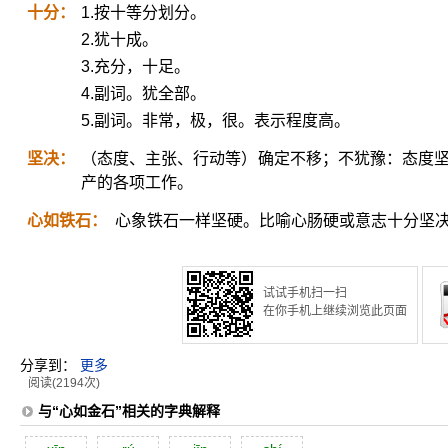
十分：
1.按十等分划分。
2.犹十成。
3.充分，十足。
4.副词。犹全部。
5.副词。非常，极，很。表示程度高。
坚决：
（态度、主张、行动等）确定不移；不犹豫：态度坚
产的各项工作。
心如铁石：
心象铁石一样坚硬。比喻心肠硬或意志十分坚
试试手机扫一扫
在你手机上继续浏览此页面
分享到：
更多
阅读(2194次)
与“心如金石”相关的字典解释