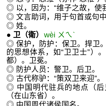
◎ 以，因为：“维子之故，使
◎ 文言助词，用于句首或句
◎ 姓。
●
卫
（衛）
wèi ㄨㄟˋ
◎ 保护，防护：保卫。捍卫
的思想体系，如“卫卫士”）
都）。卫冕。
◎ 防护人员：警卫。后卫。
◎ 古代称驴：“策双卫来迎”。
◎ 中国明代驻兵的地点（
（在山东省）。
◎ 中国周代诸侯国名。