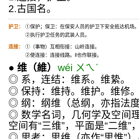
2.古国名。
护卫：
①保护；保卫：在保安人员的护卫下安全抵达机场
②执行护卫任务的武装人员。
连接：
①（事物）互相衔接：山岭连接。
②使连接：连接线路。‖也作联接。
●
维
（維）
wéi ㄨㄟˊ
◎ 系，连结：维系。维絷。
◎ 保持：维持。维护。维修
◎ 纲：纲维（总纲，亦指法
◎ 数学名词，几何学及空间
空间有“三维”，平面是“二维”
◎ 思考：思维（亦作“思惟”）