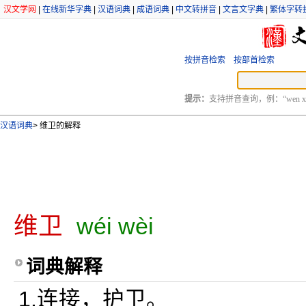
汉文学网
|
在线新华字典
|
汉语词典
|
成语词典
|
中文转拼音
|
文言文字典
|
繁体字转
按拼音检索
按部首检索
提示：
支持拼音查询，例：“wen xu
汉语词典
>
维卫的解释
维卫
wéi wèi
词典解释
1.连接，护卫。