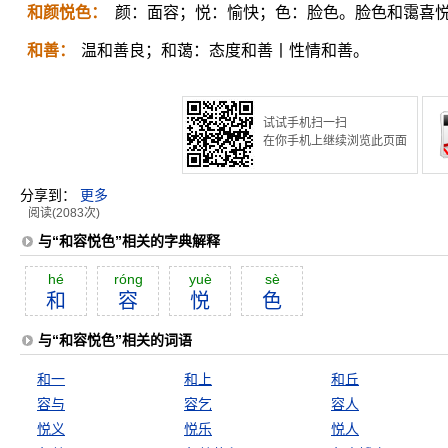
和颜悦色：
颜：面容；悦：愉快；色：脸色。脸色和霭喜
和善：
温和善良；和蔼：态度和善丨性情和善。
试试手机扫一扫
在你手机上继续浏览此页面
分享到：
更多
阅读(2083次)
与“和容悦色”相关的字典解释
hé
róng
yuè
sè
和
容
悦
色
与“和容悦色”相关的词语
和一
和上
和丘
容与
容乞
容人
悦义
悦乐
悦人