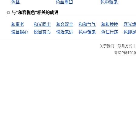
色丝
色丝虀臼
色中饿鬼
与“和容悦色”相关的成语
和事老
和光同尘
和合双全
和和气气
和和睦睦
容光
悦目娱心
悦目赏心
悦近来远
色中饿鬼
色仁行违
色即
|
|
关于我们
联系方式
粤ICP备1010