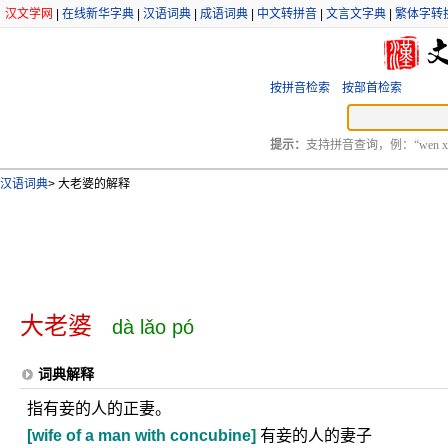
汉文学网
|
在线新华字典
|
汉语词典
|
成语词典
|
中文转拼音
|
文言文字典
|
繁体字转
按拼音检索
按部首检索
提示：
支持拼音查询，例：“wen xu
汉语词典
>
大老婆的解释
大老婆
dà lǎo pó
词典解释
指有妾的人的正妻。
[wife of a man with concubine]
有妾的人的妻子