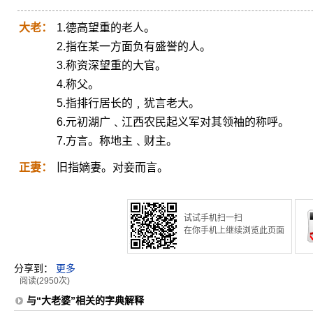
大老：
1.德高望重的老人。
2.指在某一方面负有盛誉的人。
3.称资深望重的大官。
4.称父。
5.指排行居长的﹐犹言老大。
6.元初湖广﹑江西农民起义军对其领袖的称呼。
7.方言。称地主﹑财主。
正妻：
旧指嫡妻。对妾而言。
试试手机扫一扫
在你手机上继续浏览此页面
分享到：
更多
阅读(2950次)
与“大老婆”相关的字典解释