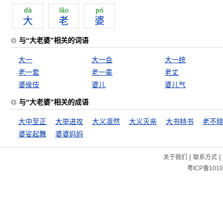
dà
lăo
pó
大
老
婆
与“大老婆”相关的词语
大一
大一会
大一统
老一套
老一辈
老丈
婆侯伎
婆儿
婆儿气
与“大老婆”相关的成语
大中至正
大举进攻
大义凛然
大义灭亲
大书特书
老不
婆娑起舞
婆婆妈妈
|
|
关于我们
联系方式
粤ICP备1010