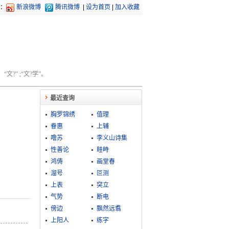
：
新浪微博
腾讯微博
|
设为首页
|
加入收藏
文?” ;“文?学”。
最近查询
胸罗锦绣
值理
眷惠
上辅
噜苏
李义山诗集
性善论
畦畤
鸿俦
画堂春
溜号
叵测
上表
突立
气势
断电
傍边
飘然远翥
上阳人
练字