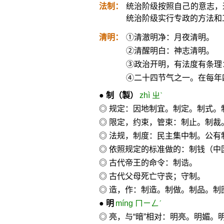
法制：
统治阶级按照自己的意志，
统治阶级实行专政的方法和
清明：
①清澈明净：月夜清明。
②清醒明白：神志清明。
③政治开明，有法度有条理
④二十四节气之一。在每年
●
制
（製）
zhì ㄓˋ
◎ 规定：因地制宜。制定。制式。
◎ 限定，约束，管束：制止。制
◎ 法规，制度：民主集中制。公有
◎ 依照规定的标准做的：制钱（中
◎ 古代帝王的命令：制诰。
◎ 古代父母死亡守丧；守制。
◎ 造，作：制造。制做。制品。制
●
明
míng ㄇㄧㄥˊ
◎ 亮，与“暗”相对：明亮。明媚