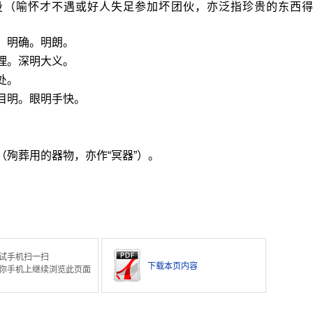
投（喻怀才不遇或好人失足参加坏团伙，亦泛指珍贵的东西
。明确。明朗。
理。深明大义。
处。
目明。眼明手快。
（殉葬用的器物，亦作“冥器”）。
。
试手机扫一扫
下载本页内容
你手机上继续浏览此页面