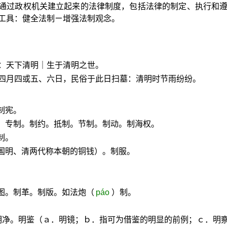
通过政权机关建立起来的法律制度，包括法律的制定、执行和
工具：健全法制ㄧ增强法制观念。
：天下清明｜生于清明之世。
四月四或五、六日，民俗于此日扫墓：清明时节雨纷纷。
制宪。
裁。专制。制约。抵制。节制。制动。制海权。
制。
国明、清两代称本朝的铜钱）。制服。
图。制革。制版。如法炮（
páo
）制。
。明净。明鉴（ａ．明镜；ｂ．指可为借鉴的明显的前例；ｃ．明