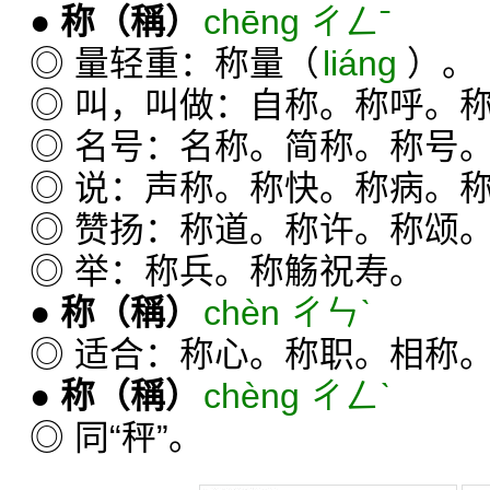
●
称
（稱）
chēng ㄔㄥˉ
◎ 量轻重：称量（
liáng
）。
◎ 叫，叫做：自称。称呼。
◎ 名号：名称。简称。称号
◎ 说：声称。称快。称病。
◎ 赞扬：称道。称许。称颂
◎ 举：称兵。称觞祝寿。
●
称
（稱）
chèn ㄔㄣˋ
◎ 适合：称心。称职。相称
●
称
（稱）
chèng ㄔㄥˋ
◎ 同“秤”。