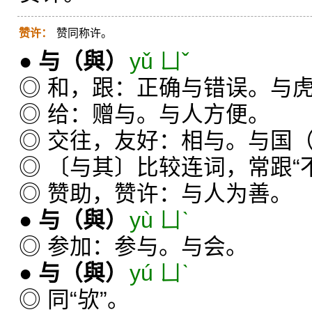
赞许：
赞同称许。
●
与
（與）
yǔ ㄩˇ
◎ 和，跟：正确与错误。与
◎ 给：赠与。与人方便。
◎ 交往，友好：相与。与国
◎ 〔与其〕比较连词，常跟“不
◎ 赞助，赞许：与人为善。
●
与
（與）
yù ㄩˋ
◎ 参加：参与。与会。
●
与
（與）
yú ㄩˋ
◎ 同“欤”。