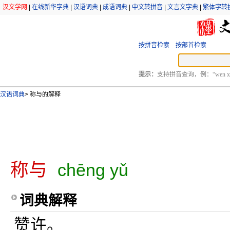
汉文学网
|
在线新华字典
|
汉语词典
|
成语词典
|
中文转拼音
|
文言文字典
|
繁体字转
按拼音检索
按部首检索
提示：
支持拼音查询，例：“wen xu
汉语词典
>
称与的解释
称与
chēng yǔ
词典解释
赞许。