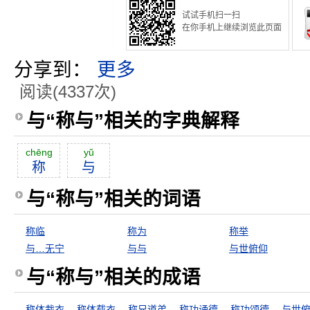
试试手机扫一扫
在你手机上继续浏览此页面
分享到：
更多
阅读(4337次)
与“称与”相关的字典解释
chēng
yŭ
称
与
与“称与”相关的词语
称临
称为
称举
与…无宁
与与
与世俯仰
与“称与”相关的成语
称体裁衣
称体载衣
称兄道弟
称功诵德
称功颂德
与世