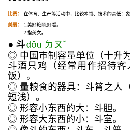
比赛：
在体育、生产等活动中，比较本领、技术的高低：
美丽：
1.美好艳丽;好看。
2.指美女。
●
斗
dǒu ㄉㄡˇ
◎ 中国市制容量单位（十升
斗酒只鸡（经常用作招待客
饭）。
◎ 量粮食的器具：斗筲之人
短浅）。
◎ 形容小东西的大：斗胆。
◎ 形容大东西的小：斗室。