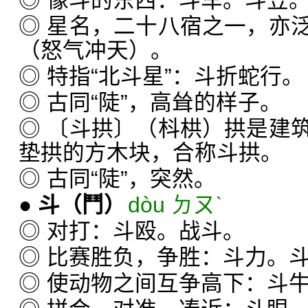
◎ 像斗的东西：斗车。斗笠
◎ 星名，二十八宿之一，亦
（怒气冲天）。
◎ 特指“北斗星”：斗折蛇行。
◎ 古同“陡”，高耸的样子。
◎ 〔斗拱〕（枓栱）拱是建
垫拱的方木块，合称斗拱。
◎ 古同“陡”，突然。
●
斗
（鬥）
dòu ㄉㄡˋ
◎ 对打：斗殴。战斗。
◎ 比赛胜负，争胜：斗力。
◎ 使动物之间互争高下：斗