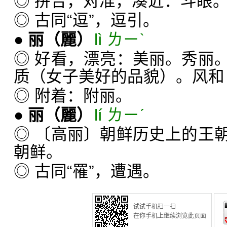
◎ 拼合，对准，凑近：斗眼
◎ 古同“逗”，逗引。
●
丽
（麗）
lì ㄌㄧˋ
◎ 好看，漂亮：美丽。秀丽
质（女子美好的品貌）。风和
◎ 附着：附丽。
●
丽
（麗）
lí ㄌㄧˊ
◎ 〔高丽〕朝鲜历史上的王
朝鲜。
◎ 古同“罹”，遭遇。
试试手机扫一扫
在你手机上继续浏览此页面