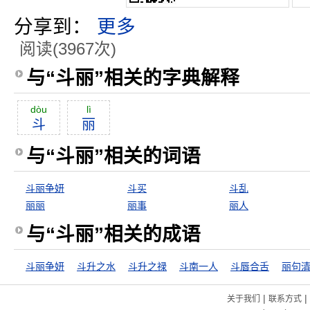
分享到：
更多
阅读(3967次)
与“斗丽”相关的字典解释
dòu
lì
斗
丽
与“斗丽”相关的词语
斗丽争妍
斗买
斗乱
丽丽
丽事
丽人
与“斗丽”相关的成语
斗丽争妍
斗升之水
斗升之禄
斗南一人
斗唇合舌
丽句
|
|
关于我们
联系方式