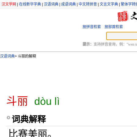
汉文学网
|
在线新华字典
|
汉语词典
|
成语词典
|
中文转拼音
|
文言文字典
|
繁体字转
按拼音检索
按部首检索
提示：
支持拼音查询，例：“wen xu
汉语词典
>
斗丽的解释
斗丽
dòu lì
词典解释
比赛美丽。