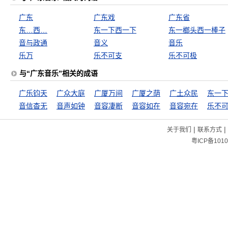
广东
广东戏
广东省
东…西…
东一下西一下
东一榔头西一棒子
音与政通
音义
音乐
乐万
乐不可支
乐不可极
与“广东音乐”相关的成语
广乐钧天
广众大庭
广厦万间
广厦之荫
广土众民
音信杳无
音声如钟
音容凄断
音容如在
音容宛在
乐不
|
|
关于我们
联系方式
粤ICP备1010