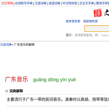
汉文学网
|
在线新华字典
|
汉语词典
|
成语词典
|
中文转拼音
|
文言文字典
|
繁体字转
按拼音检索
按部首检索
提示：
支持拼音查询，例：“wen xu
汉语词典
>
广东音乐的解释
广东音乐
guǎng dōng yīn yuè
词典解释
主要流行于广东一带的民间音乐。演奏时以高胡、扬琴等弦