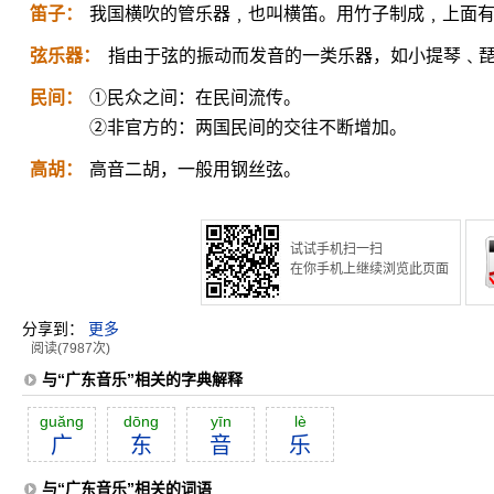
笛子：
我国横吹的管乐器﹐也叫横笛。用竹子制成﹐上面
弦乐器：
指由于弦的振动而发音的一类乐器，如小提琴﹑
民间：
①民众之间：在民间流传。
②非官方的：两国民间的交往不断增加。
高胡：
高音二胡，一般用钢丝弦。
试试手机扫一扫
在你手机上继续浏览此页面
分享到：
更多
阅读(7987次)
与“广东音乐”相关的字典解释
guăng
dōng
yīn
lè
广
东
音
乐
与“广东音乐”相关的词语