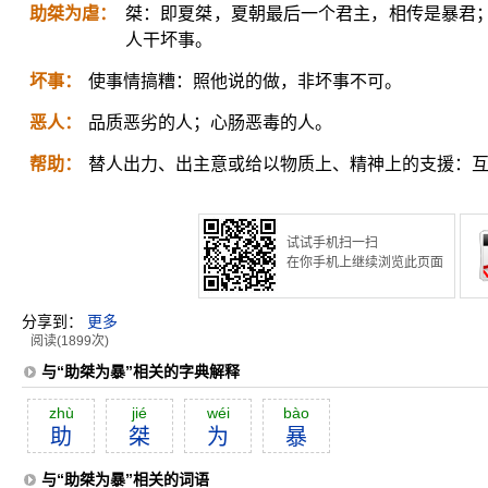
助桀为虐：
桀：即夏桀，夏朝最后一个君主，相传是暴君
人干坏事。
坏事：
使事情搞糟：照他说的做，非坏事不可。
恶人：
品质恶劣的人；心肠恶毒的人。
帮助：
替人出力、出主意或给以物质上、精神上的支援：
试试手机扫一扫
在你手机上继续浏览此页面
分享到：
更多
阅读(1899次)
与“助桀为暴”相关的字典解释
zhù
jié
wéi
bào
助
桀
为
暴
与“助桀为暴”相关的词语