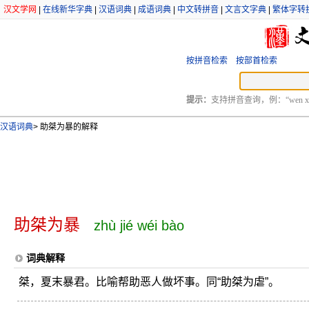
汉文学网
|
在线新华字典
|
汉语词典
|
成语词典
|
中文转拼音
|
文言文字典
|
繁体字转
按拼音检索
按部首检索
提示：
支持拼音查询，例：“wen xu
汉语词典
>
助桀为暴的解释
助桀为暴
zhù jié wéi bào
词典解释
桀，夏末暴君。比喻帮助恶人做坏事。同“助桀为虐”。