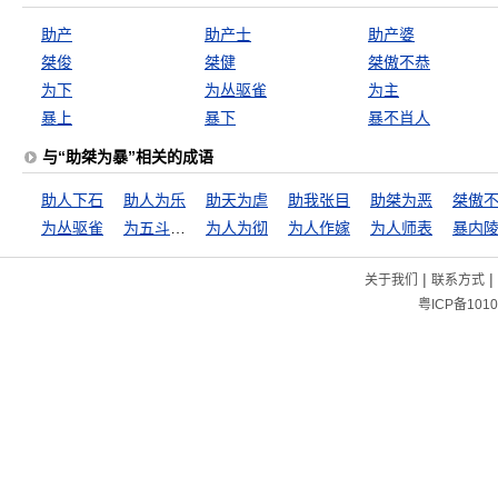
助产
助产士
助产婆
桀俊
桀健
桀傲不恭
为下
为丛驱雀
为主
暴上
暴下
暴不肖人
与“助桀为暴”相关的成语
助人下石
助人为乐
助天为虐
助我张目
助桀为恶
桀傲
为丛驱雀
为五斗米折腰
为人为彻
为人作嫁
为人师表
暴内
|
|
关于我们
联系方式
粤ICP备1010