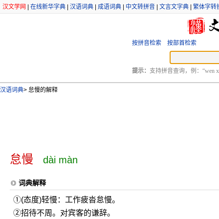
汉文学网
|
在线新华字典
|
汉语词典
|
成语词典
|
中文转拼音
|
文言文字典
|
繁体字转
按拼音检索
按部首检索
提示：
支持拼音查询，例：“wen xu
汉语词典
>
怠慢的解释
怠慢
dài màn
词典解释
①(态度)轻慢：工作疲沓怠慢。
②招待不周。对宾客的谦辞。