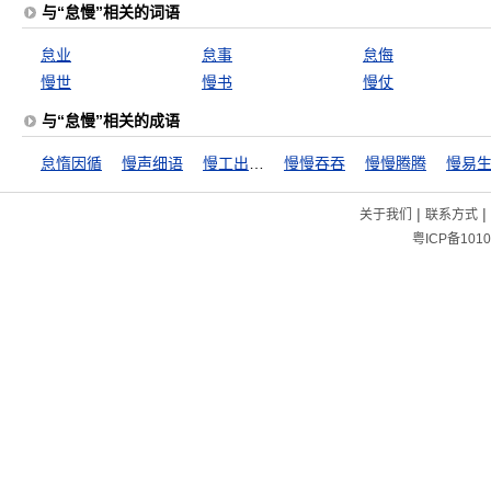
与“怠慢”相关的词语
怠业
怠事
怠侮
慢世
慢书
慢仗
与“怠慢”相关的成语
怠惰因循
慢声细语
慢工出细活
慢慢吞吞
慢慢腾腾
慢易
|
|
关于我们
联系方式
粤ICP备1010