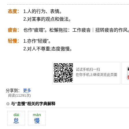
态度：
1.人的行为、表情。
2.对某事的观点和做法。
疲沓：
也作“疲塌”。松懈拖拉：工作疲沓｜扭转疲沓的作风
轻慢：
1.亦作“轻嫚”。
2.对人不尊重;态度傲慢。
试试手机扫一扫
在你手机上继续浏览此页面
分享到：
更多
阅读(11291次)
与“怠慢”相关的字典解释
dài
màn
怠
慢