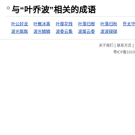
与“叶乔波”相关的成语
叶公好龙
叶散冰离
叶瘦花残
叶落归根
叶落归秋
波光粼粼
波光鳞鳞
波委云集
波属云委
波波碌碌
|
|
关于我们
联系方式
粤ICP备1010