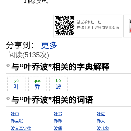
3.银质奖牌。
试试手机扫一扫
在你手机上继续浏览此页面
分享到：
更多
阅读(5135次)
与“叶乔波”相关的字典解释
yè
qiáo
bō
叶
乔
波
与“叶乔波”相关的词语
叶中
叶书
叶佐
乔主张
乔乔
乔人
波义耳定律
波俏
波儿象