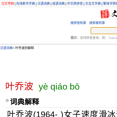
汉文学网
|
在线新华字典
|
汉语词典
|
成语词典
|
中文转拼音
|
文言文字典
|
繁体字转
按拼音检索
按部首检索
提示：
支持拼音查询，例：“wen xu
汉语词典
>
叶乔波的解释
叶乔波
yè qiáo bō
词典解释
叶乔波(1964- )女子速度