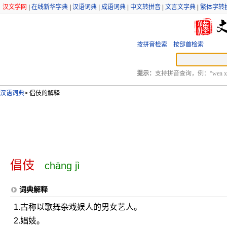
汉文学网
|
在线新华字典
|
汉语词典
|
成语词典
|
中文转拼音
|
文言文字典
|
繁体字转
按拼音检索
按部首检索
提示：
支持拼音查询，例：“wen xu
汉语词典
>
倡伎的解释
倡伎
chāng jì
词典解释
1.古称以歌舞杂戏娱人的男女艺人。
2.娼妓。