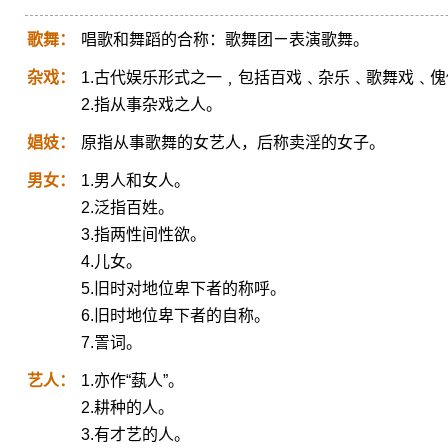
歌舞：
唱歌和舞蹈的合称：歌舞团ㄧ表演歌舞。
杂戏：
1.古代娱乐形式之一﹐包括百戏﹑杂乐﹑歌舞戏﹑傀
2.指从事杂戏之人。
娼妓：
原指从事歌舞的女艺人，后称卖淫的女子。
男女：
1.男人和女人。
2.泛指百姓。
3.指两性间性欲。
4.儿女。
5.旧时对地位卑下者的称呼。
6.旧时地位卑下者的自称。
7.詈词。
艺人：
1.亦作“蓺人”。
2.耕种的人。
3.有才艺的人。