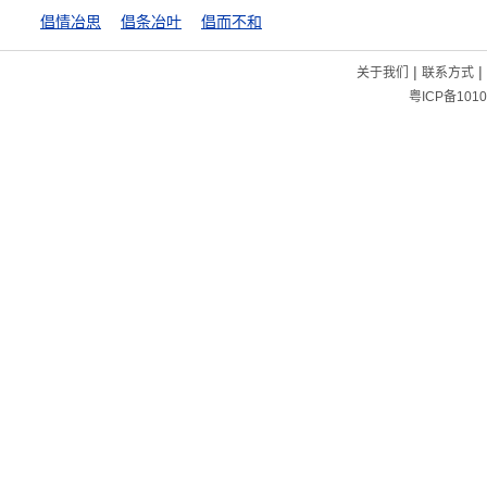
倡情冶思
倡条冶叶
倡而不和
|
|
关于我们
联系方式
粤ICP备1010