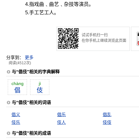
4.指戏曲﹑曲艺﹑杂技等演员。
5.手工艺工人。
试试手机扫一扫
在你手机上继续浏览此页面
分享到：
更多
阅读(4512次)
与“倡伎”相关的字典解释
chàng
jì
倡
伎
与“倡伎”相关的词语
倡义
倡乐
倡乱
伎乐
伎人
伎伎
与“倡伎”相关的成语