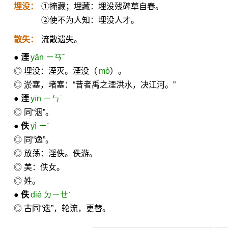
埋没：
①掩藏；埋藏：埋没残碑草自春。
②使不为人知：埋没人才。
散失：
流散遗失。
●
湮
yān ㄧㄢˉ
◎ 埋没：湮灭。湮没（
mò
）。
◎ 淤塞，堵塞：“昔者禹之湮洪水，决江河。”
●
湮
yīn ㄧㄣˉ
◎ 同“洇”。
●
佚
yì ㄧˋ
◎ 同“逸”。
◎ 放荡：淫佚。佚游。
◎ 美：佚女。
◎ 姓。
●
佚
dié ㄉㄧㄝˊ
◎ 古同“迭”，轮流，更替。