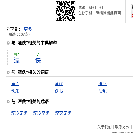
试试手机扫一扫
在你手机上继续浏览此页面
分享到：
更多
阅读(3167次)
与“湮佚”相关的字典解释
yīn
yì
湮
佚
与“湮佚”相关的词语
湮亡
湮伏
湮厄
佚乐
佚书
佚乱
与“湮佚”相关的成语
湮没无闻
湮没罕闻
湮灭无闻
|
|
关于我们
联系方式