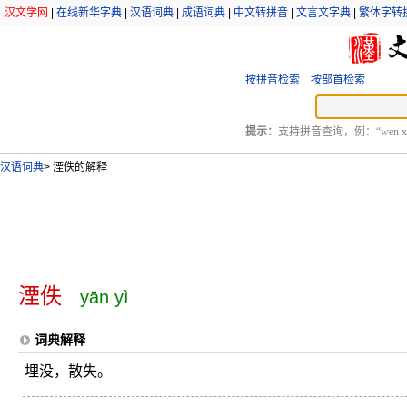
汉文学网
|
在线新华字典
|
汉语词典
|
成语词典
|
中文转拼音
|
文言文字典
|
繁体字转
按拼音检索
按部首检索
提示：
支持拼音查询，例：“wen xu
汉语词典
>
湮佚的解释
湮佚
yān yì
词典解释
埋没，散失。