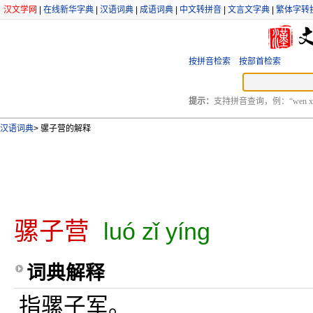
汉文学网
|
在线新华字典
|
汉语词典
|
成语词典
|
中文转拼音
|
文言文字典
|
繁体字转
按拼音检索
按部首检索
提示：
支持拼音查询，例：“wen xu
汉语词典
>
骡子营的解释
骡子营
luó zǐ yíng
词典解释
指骡子军。