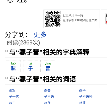
试试手机扫一扫
在你手机上继续浏览此页面
分享到：
更多
阅读(2369次)
与“骡子营”相关的字典解释
luó
zi
yíng
骡
子
营
与“骡子营”相关的词语
骡军
骡夫
骡子
子一代
子不语
子不语怪
营丐
营丘
营业