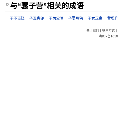
与“骡子营”相关的成语
子不语怪
子丑寅卯
子为父隐
子夏悬鹑
子女玉帛
营私
|
|
关于我们
联系方式
粤ICP备1010