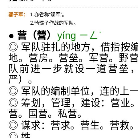
骡子军：
1.亦省称“骡军”。
2.骑骡子作战的军队。
●
营
（營）
yíng ㄧㄥˊ
◎ 军队驻扎的地方，借指按
地。营房。营垒。军营。野
队前进一步就设一道营垒
严）。
◎ 军队的编制单位，连的上
◎ 筹划，管理，建设：营业
营。国营。私营。
◎ 谋求：营求。营生。营救
◎ 姓。