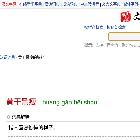
汉文学网
|
在线新华字典
|
汉语词典
|
成语词典
|
中文转拼音
|
文言文字典
|
繁体字转
按拼音检索
按部首检索
提示：
支持拼音查询，例：“wen xu
汉语词典
>
黄干黑瘦的解释
黄干黑瘦
huáng gān hēi shòu
词典解释
指人面容憔悴的样子。