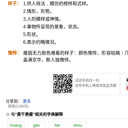
样子：
1.供人效法﹑模仿的榜样和式样。
2.情形，形势。
3.人的模样或神情。
4.事物所呈现的景象，状态。
5.形状。
6.表示约略情况。
憔悴：
瘦弱无力脸色难看的样子：颜色憔悴，形容枯槁｜
盖满京华，斯人独憔悴。
试试手机扫一扫
在你手机上继续浏览此页面
分享到：
更多
阅读(2100次)
与“黄干黑瘦”相关的字典解释
huáng
gān
hēi
shòu