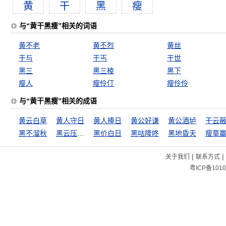
黄
干
黑
瘦
与“黄干黑瘦”相关的词语
黄不老
黄丕烈
黄丝
干与
干丐
干世
黑三
黑三棱
黑下
瘦人
瘦伶仃
瘦伶伶
与“黄干黑瘦”相关的成语
黄云白草
黄人守日
黄人捧日
黄公好谦
黄公酒垆
干云
黑不溜秋
黑云压城城欲摧
黑价白日
黑咕隆咚
黑地昏天
瘦童
|
|
关于我们
联系方式
粤ICP备1010