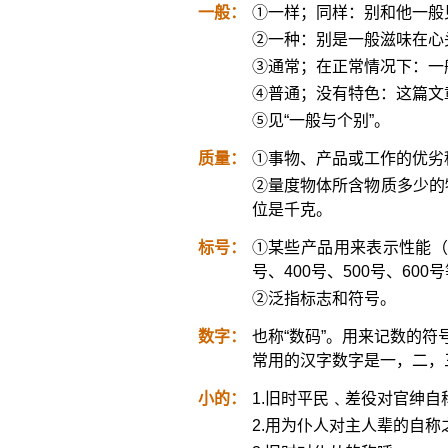
一般：
①一样；同样：别和他一般
②一种：别是一般滋味在心
③通常；在正常情况下：一
④普通；没有特色：这篇文
⑤见“一般与个别”。
质量：
①事物、产品或工作的优劣
②量度物体所含物质多少的
位是千克。
标号：
①某些产品用来表示性能（
号、400号、500号、60
②泛指标志和符号。
数字：
也称“数码”。用来记数的符
常用的汉字数字是一，二，
小的：
1.旧时平民﹑差役对官绅自
2.用为仆人对主人辈的自称