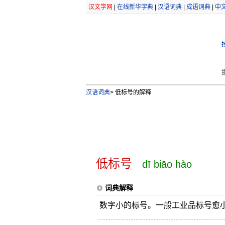
汉文学网
|
在线新华字典
|
汉语词典
|
成语词典
|
中
汉语词典
>
低标号的解释
低标号
dī biāo hào
词典解释
数字小的标号。一般工业品标号愈