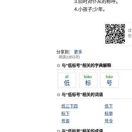
3.旧时对仆从的称呼。
4.小孩子;少年。
试
在
分享到：
更多
阅读(1853次)
与“低标号”相关的字典解释
dī
biāo
hào
低
标
号
与“低标号”相关的词语
低三下四
低下
标下
标举
号丧
号令
与“低标号”相关的成语