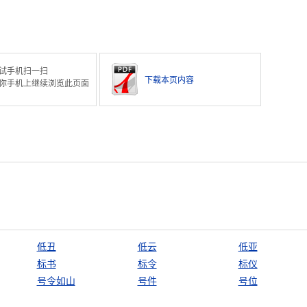
试手机扫一扫
下载本页内容
你手机上继续浏览此页面
低丑
低云
低亚
标书
标令
标仪
号令如山
号件
号位