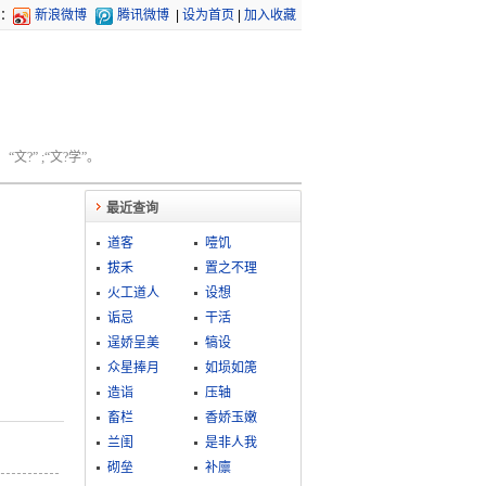
：
新浪微博
腾讯微博
|
设为首页
|
加入收藏
文?” ;“文?学”。
最近查询
道客
噎饥
拔禾
置之不理
火工道人
设想
诟忌
干活
逞娇呈美
犒设
众星捧月
如埙如箎
造诣
压轴
畜栏
香娇玉嫩
兰闺
是非人我
砌垒
补廪