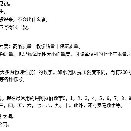
见识。
头。
般说来，不会出什么事。
章写得很一般。
程度：商品质量｜教学质量｜建筑质量。
物理量。也是物体惯性大小的量度。国际单位制的七个基本量
大多为物理性能）的数字。如水泥因抗压强度不同，而有200号
0号等各种标号。
号。现在最常用的是阿拉伯数字0，1，2，3，4，5，6，7，8，
三，四，五，六，七，八，九，十。此外，还有罗马数字等。
称之词。
之词。