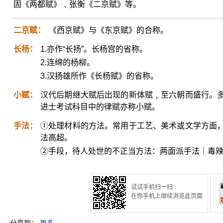
固《两都赋》﹑张衡《二京赋》等。
二京赋：
《西京赋》与《东京赋》的合称。
长杨：
1.亦作“长扬”。长杨宫的省称。
2.连绵的杨柳。
3.汉扬雄所作《长杨赋》的省称。
小赋：
汉代后期继大赋后出现的新体赋﹐至六朝而盛行。
进士考试科目中的律赋亦称小赋。
手法：
①处理材料的方法。常用于工艺、美术或文学方面
法高超。
②手段，待人处世的不正当方法：两面派手法｜毒
试试手机扫一扫
在你手机上继续浏览此页面