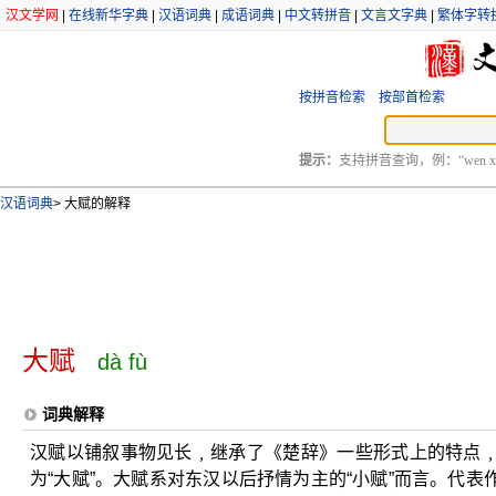
汉文学网
|
在线新华字典
|
汉语词典
|
成语词典
|
中文转拼音
|
文言文字典
|
繁体字转
按拼音检索
按部首检索
提示：
支持拼音查询，例：“wen xu
汉语词典
>
大赋的解释
大赋
dà fù
词典解释
汉赋以铺叙事物见长﹐继承了《楚辞》一些形式上的特点
为“大赋”。大赋系对东汉以后抒情为主的“小赋”而言。代