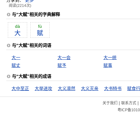
分享到：
更多
阅读(2214次)
与“大赋”相关的字典解释
dà
fù
大
赋
与“大赋”相关的词语
大一
大一会
大一统
赋丈
赋予
赋事
与“大赋”相关的成语
大中至正
大举进攻
大义凛然
大义灭亲
大书特书
赋食
|
|
关于我们
联系方式
粤ICP备1010